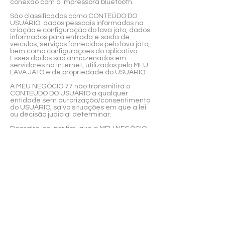
conexão com a impressora bluetooth.
São classificados como CONTEÚDO DO
USUÁRIO: dados pessoais informados na
criação e configuração do lava jato, dados
informados para entrada e saída de
veículos, serviços fornecidos pelo lava jato,
bem como configurações do aplicativo.
Esses dados são armazenados em
servidores na internet, utilizados pelo MEU
LAVA JATO e de propriedade do USUÁRIO.
A MEU NEGÓCIO 77 não transmitirá o
CONTEÚDO DO USUÁRIO a qualquer
entidade sem autorização/consentimento
do USUÁRIO, salvo situações em que a lei
ou decisão judicial determinar.
Ressalta-se, por fim, que a MEU NEGÓCIO
77 não realizará monitoramento do
CONTEÚDO DO USUÁRIO, exceto no que
diz respeito à prestação do serviço
relacionado ao aplicativo MEU LAVA JATO.